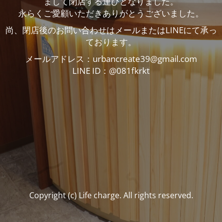
まして閉店する運びとなりました。
永らくご愛顧いただきありがとうございました。
尚、閉店後のお問い合わせはメールまたはLINEにて承っ
ております。
メールアドレス：urbancreate39@gmail.com
LINE ID：@081fkrkt
Copyright (c) Life charge. All rights reserved.