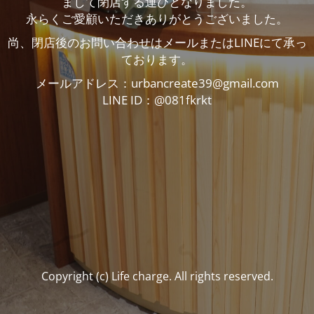
まして閉店する運びとなりました。
永らくご愛顧いただきありがとうございました。
尚、閉店後のお問い合わせはメールまたはLINEにて承っ
ております。
メールアドレス：urbancreate39@gmail.com
LINE ID：@081fkrkt
Copyright (c) Life charge. All rights reserved.